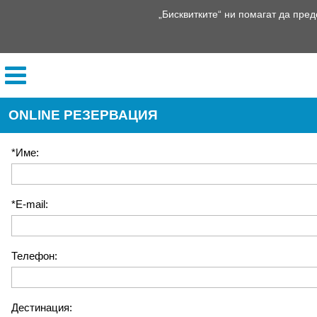
„Бисквитките“ ни помагат да пред
ONLINE РЕЗЕРВАЦИЯ
*Име:
*E-mail:
Телефон:
Дестинация: